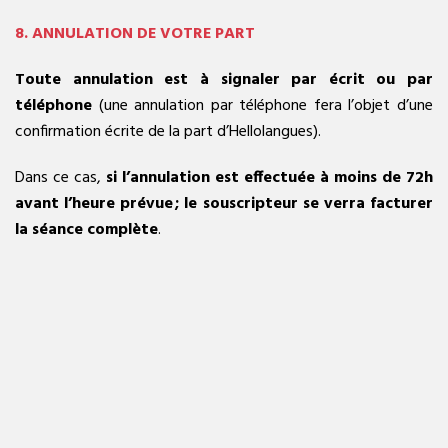
8. ANNULATION DE VOTRE PART
Toute annulation est à signaler par écrit ou par
téléphone
(une annulation par téléphone fera l’objet d’une
confirmation écrite de la part d’Hellolangues).
Dans ce cas,
si l’annulation est effectuée à moins de 72h
avant l’heure prévue ; le souscripteur se verra facturer
la séance complète
.
En cas d'absence d'un participant à une prestation, celle-ci ne
sera pas remplacée et ne donnera lieu à aucun
remboursement.
9. ANNULATION PAR HELLOLANGUES